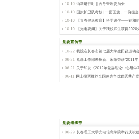
10-10
纳新进行时 || 舍务管理委员会
10-10
国旗护卫队考核 | 一面国旗，一份担当
10-10
【青春健康教育】科学避孕——她和
10-10
【光电要闻】关于我校师生获得2020
党委宣传部
10-22
我院在长春市第七届大学生田径运动
06-21
党群工作部朱庚新、宋阳荣获“2011
06-21
关于印发《2012年党委理论中心组学
06-11
网上投票推荐全国创先争优优秀共产
党委组织部
06-29
长春理工大学光电信息学院举行庆祝建