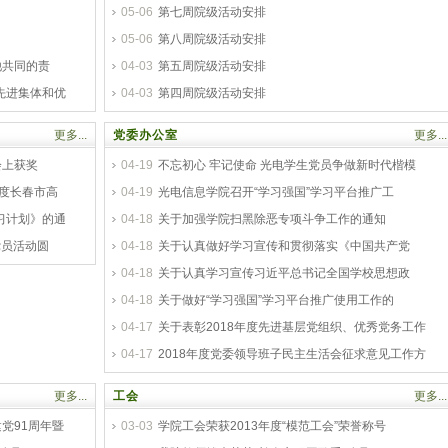
05-06
第七周院级活动安排
05-06
第八周院级活动安排
他共同的责
04-03
第五周院级活动安排
先进集体和优
04-03
第四周院级活动安排
更多...
党委办公室
更多...
会上获奖
04-19
不忘初心 牢记使命 光电学生党员争做新时代楷模
年度长春市高
04-19
光电信息学院召开“学习强国”学习平台推广工
习计划》的通
04-18
关于加强学院扫黑除恶专项斗争工作的通知
党员活动圆
04-18
关于认真做好学习宣传和贯彻落实《中国共产党
04-18
关于认真学习宣传习近平总书记全国学校思想政
04-18
关于做好“学习强国”学习平台推广使用工作的
04-17
关于表彰2018年度先进基层党组织、优秀党务工作
04-17
2018年度党委领导班子民主生活会征求意见工作方
更多...
工会
更多...
党91周年暨
03-03
学院工会荣获2013年度“模范工会”荣誉称号