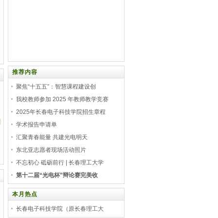
推荐内容
聚焦“十五五”：智慧课程建设创
我校教师参加 2025 年教师教学竞赛
2025年长春电子科技学院招生章程
学术报告申请单
汇聚青春能量 共建光电明天
科研项目
长春电子科技学院（原长
长春电子科技学院（
东北亚志愿者现场活动照片
不忘初心 砥砺前行 | 长春理工大学
第十二届“光电杯”辩论赛完美收
本月热点
长春电子科技学院（原长春理工大