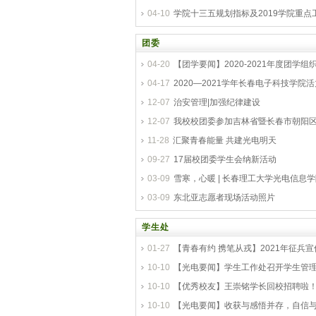
04-10
学院十三五规划指标及2019学院重点
团委
04-20
【团学要闻】2020-2021年度团学
04-17
2020—2021学年长春电子科技学院
12-07
治安管理|加强纪律建设
12-07
我校校团委参加吉林省暨长春市朝阳区
11-28
汇聚青春能量 共建光电明天
09-27
17届校团委学生会纳新活动
03-09
雪寒，心暖 | 长春理工大学光电信息
03-09
东北亚志愿者现场活动照片
学生处
01-27
【青春有约 携笔从戎】2021年征兵
10-10
【光电要闻】学生工作处召开学生管
10-10
【优秀校友】王崇铭学长回校招聘啦
10-10
【光电要闻】收获与感悟并存，自信