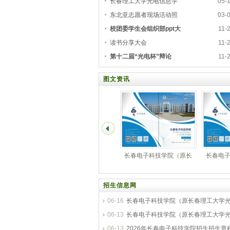
长春理工大学光电信息学
05-
东北亚志愿者现场活动照
03-
校团委学生会组织部ppt大
11-
读书分享大会
11-
第十二届“光电杯”辩论
11-
图文资讯
子科技学院2026年
长春电子科技学院2026年
长春电子科技学院2026年
长
专
专
专
招生信息网
06-16
长春电子科技学院（原长春理工大学
06-13
长春电子科技学院（原长春理工大学
06-13
2026年长春电子科技学院招生招生章