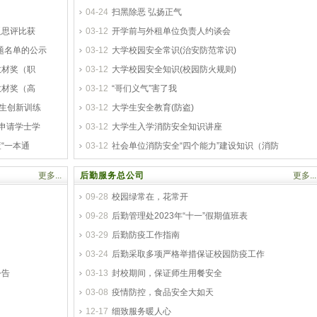
04-24
扫黑除恶 弘扬正气
反思评比获
03-12
开学前与外租单位负责人约谈会
题名单的公示
03-12
大学校园安全常识(治安防范常识)
教材奖（职
03-12
大学校园安全知识(校园防火规则)
教材奖（高
03-12
“哥们义气”害了我
学生创新训练
03-12
大学生安全教育(防盗)
申请学士学
03-12
大学生入学消防安全知识讲座
“一本通
03-12
社会单位消防安全“四个能力”建设知识（消防
更多...
后勤服务总公司
更多...
09-28
校园绿常在，花常开
09-28
后勤管理处2023年“十一”假期值班表
03-29
后勤防疫工作指南
03-24
后勤采取多项严格举措保证校园防疫工作
公告
03-13
封校期间，保证师生用餐安全
03-08
疫情防控，食品安全大如天
12-17
细致服务暖人心