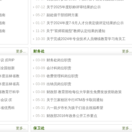
07-12
关于2025年度职称评审结果的公示
指南
05-27
副处级干部招聘方案
指南
01-17
关于2024年度7-9月人才分类定级评定结果的公示
指南
11-26
关于“双师双能型”教师认定结果的通知
10-30
关于完成2024年专业技术人员继续教育学习有关工
更多...
财务处
更多...
(ERIP
03-09
财务处岗位职责
届全国创新
03-09
会计科岗位职责
年度吉林省教
03-09
收费管理科岗位职责
年度吉林省高
03-09
出纳员岗位职责
省教育厅科学
03-08
财政部 教育部给每位大学新生免费发放资助政策
议 (E
05-31
关于兰家校区中行ATM吞卡取回通知
林省优秀科
05-31
六一前夕市长为孩子们送去祝福希望
05-31
财政部2016年政务公开工作要点
更多...
保卫处
更多...