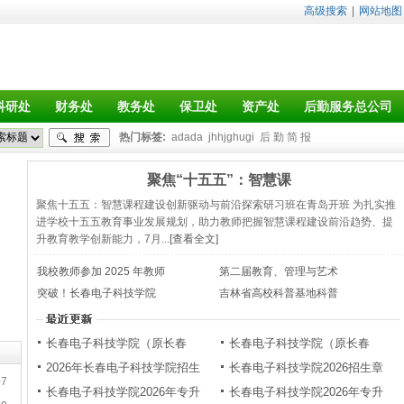
高级搜索
|
网站地图
科研处
财务处
教务处
保卫处
资产处
后勤服务总公司
热门标签:
adada
jhhjghugi
后 勤 简 报
聚焦“十五五”：智慧课
聚焦十五五：智慧课程建设创新驱动与前沿探索研习班在青岛开班 为扎实推
进学校十五五教育事业发展规划，助力教师把握智慧课程建设前沿趋势、提
升教育教学创新能力，7月...
[查看全文]
我校教师参加 2025 年教师
第二届教育、管理与艺术
突破！长春电子科技学院
吉林省高校科普基地科普
长春电子科技学院（原长春
长春电子科技学院（原长春
2026年长春电子科技学院招生
长春电子科技学院2026招生章
07
长春电子科技学院2026年专升
长春电子科技学院2026年专升