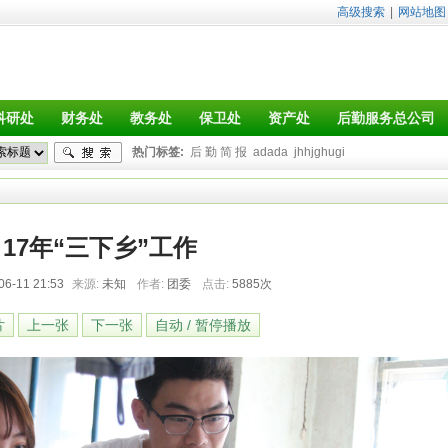
高级搜索
|
网站地图
科研处
财务处
教务处
保卫处
资产处
后勤服务总公司
热门标签:
后 勤 简 报
adada
jhhjghugi
17年“三下乡”工作
06-11 21:53
来源:
未知
作者:
团委
点击:
5885次
片
上一张
下一张
自动 / 暂停播放