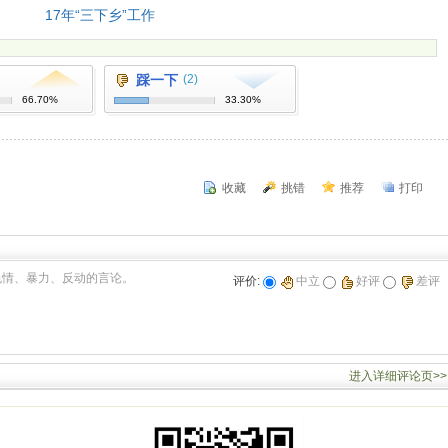
17年“三下乡”工作
踩一下
(2)
66.70%
33.30%
收藏
挑错
推荐
打印
色情、暴力、反动的言论。
评价:
中立
好评
差评
进入详细评论页>>